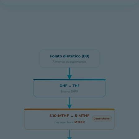
Folato dietético (B9)
Alimentos ou suplementos
DHF → THF
Enzima: DHFR
5,10-MTHF → 5-MTHF
Gene-chave
Enzima-chave:
MTHFR