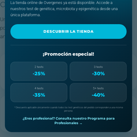
de folato
La tienda online de Overgenes ya está disponible. Accede a
nuestros test de genética, microbiota y epigenética desde una
única plataforma.
Um metabolismo do folato geneticamente comprometido
pode aumentar o risco de diversas doenças, desde a
DESCUBRIR LA TIENDA
anemia até complicações na gravidez.
¡Promoción especial!
Anemia megaloblástica
2 tests
3 tests
Glóbulos vermelhos anormalmente grandes que não funcionam
-25%
-30%
corretamente: fadiga, fraqueza e dificuldade em respirar.
4 tests
5+ tests
-35%
-40%
Risco cardiovascular
* Descuento aplicable únicamente cuando todos los test genéticos del pedido corresponden a una misma
persona.
O défice de folato eleva a homocisteína no sangue, um fator de
¿Eres profesional? Consulta nuestro Programa para
risco independente para doenças cardiovasculares.
Profesionales →