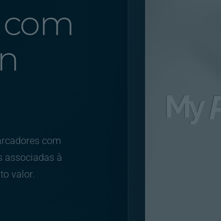
r com
on
marcadores com
s associadas à
o valor.