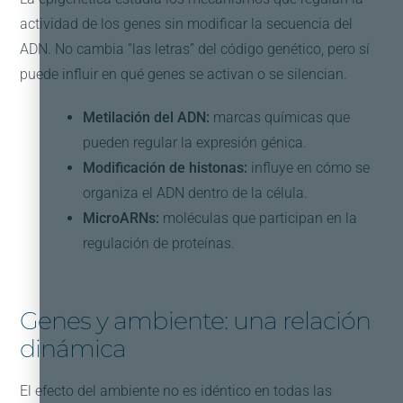
actividad de los genes sin modificar la secuencia del
ADN. No cambia “las letras” del código genético, pero sí
puede influir en qué genes se activan o se silencian.
Metilación del ADN:
marcas químicas que
pueden regular la expresión génica.
Modificación de histonas:
influye en cómo se
organiza el ADN dentro de la célula.
MicroARNs:
moléculas que participan en la
regulación de proteínas.
Genes y ambiente: una relación
dinámica
El efecto del ambiente no es idéntico en todas las