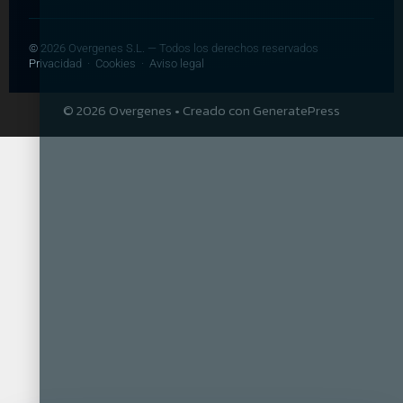
©
2026
Overgenes S.L. — Todos los derechos reservados
Privacidad
·
Cookies
·
Aviso legal
© 2026 Overgenes
• Creado con
GeneratePress