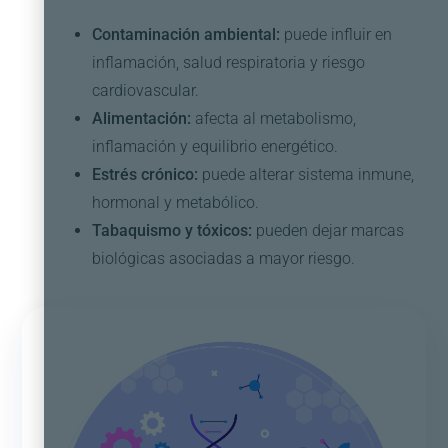
Contaminación ambiental:
puede influir en
inflamación, salud respiratoria y riesgo
cardiovascular.
Alimentación:
afecta al metabolismo,
inflamación y equilibrio energético.
Estrés crónico:
puede alterar sistema inmune,
hormonal y metabólico.
Tabaquismo y tóxicos:
pueden dejar marcas
biológicas asociadas a mayor riesgo.