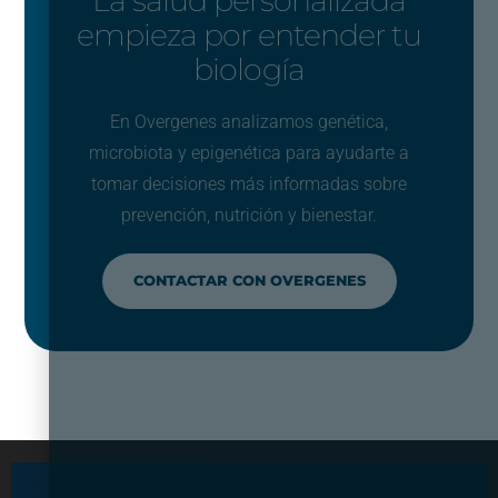
La salud personalizada
empieza por entender tu
biología
En Overgenes analizamos genética,
microbiota y epigenética para ayudarte a
tomar decisiones más informadas sobre
prevención, nutrición y bienestar.
CONTACTAR CON OVERGENES