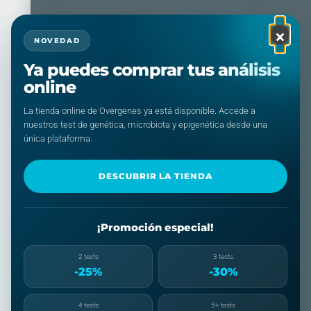
×
NOVEDAD
Ya puedes comprar tus análisis
online
La tienda online de Overgenes ya está disponible. Accede a
nuestros test de genética, microbiota y epigenética desde una
única plataforma.
DESCUBRIR LA TIENDA
¡Promoción especial!
2 tests
3 tests
-25%
-30%
4 tests
5+ tests