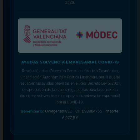
2020.
AYUDAS SOLVENCIA EMPRESARIAL COVID-19
Resolución de la Dirección General de Modelo Económico,
Financiación Autonómica y Política Financiera, por la que se
resuelven las ayudas previstas en el Real Decreto-Ley 5/2021,
de aprobación de las bases reguladoras para la concesión
directa de subvenciones de apoyo a la solvencia empresarial
por la COVID-19.
Beneficiario:
Overgenes SLU · CIF B98884766 · Importe:
6.977,5 €