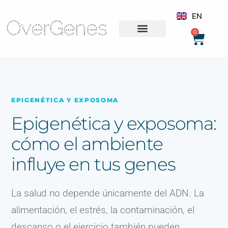
PT
EN
0
EPIGENÉTICA Y EXPOSOMA
Epigenética y exposoma:
cómo el ambiente
influye en tus genes
La salud no depende únicamente del ADN. La
alimentación, el estrés, la contaminación, el
descanso o el ejercicio también pueden