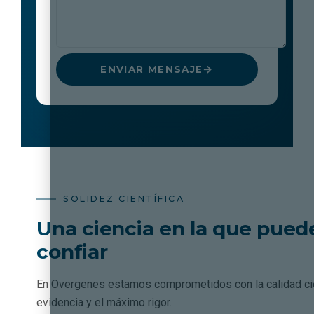
ENVIAR MENSAJE
SOLIDEZ CIENTÍFICA
Una ciencia en la que pued
confiar
En Overgenes estamos comprometidos con la calidad cien
evidencia y el máximo rigor.