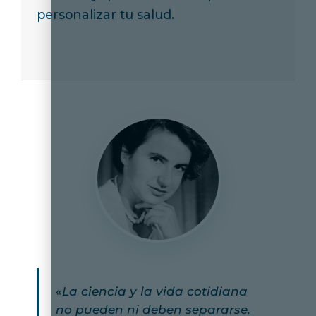
personalizar tu salud.
«La ciencia y la vida cotidiana
no pueden ni deben separarse.