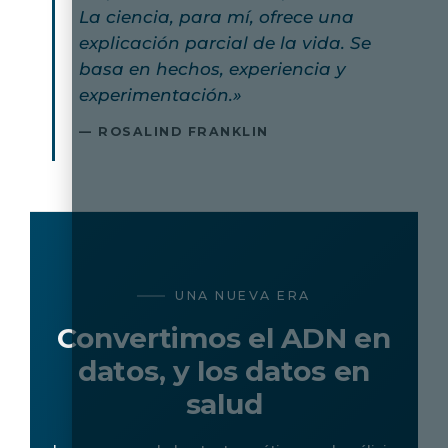
La ciencia, para mí, ofrece una
explicación parcial de la vida. Se
basa en hechos, experiencia y
experimentación.»
— ROSALIND FRANKLIN
UNA NUEVA ERA
Convertimos el ADN en
datos, y los datos en
salud