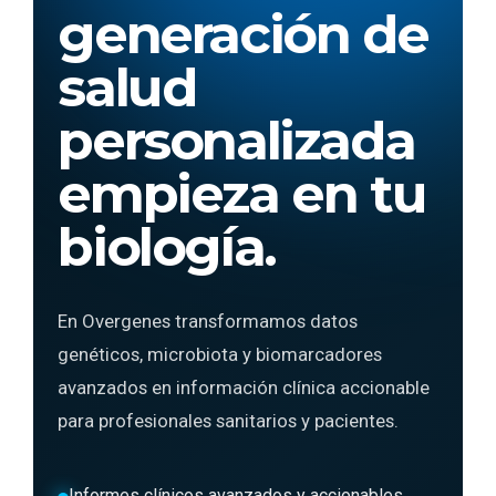
c
generación de
o
salud
n
t
personalizada
e
n
empieza en tu
i
d
biología.
o
En Overgenes transformamos datos
genéticos, microbiota y biomarcadores
avanzados en información clínica accionable
para profesionales sanitarios y pacientes.
Informes clínicos avanzados y accionables.