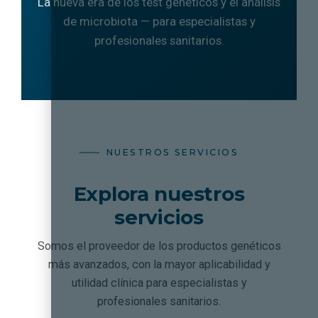
La nueva era de los test genéticos y el análisis
de microbiota — para especialistas y
profesionales sanitarios.
NUESTROS SERVICIOS
Explora nuestros
servicios
Somos el proveedor de los productos genéticos
más avanzados, con la mayor aplicabilidad y
utilidad clínica para especialistas y
profesionales sanitarios.