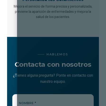
Mejora el servicio de forma precisa y personalizada,
previene la aparición de enfermedades y mejora la
salud de los pacientes.
HABLEMOS
Contacta con nosotros
¿Tienes alguna pregunta? Ponte en contacto con
nuestro equipo.
NOMBRE *