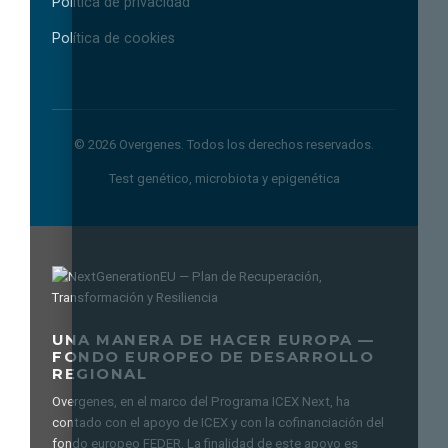
Política de privacidad
Política de cookies
©
2026
Overgenes. Todos los derechos reservados.
Test genético, microbiota y epigenética
UNA MANERA DE HACER EUROPA —
FONDO EUROPEO DE DESARROLLO
REGIONAL
Overgenes, en el marco del Programa ICEX Next, ha
contado con el apoyo de ICEX y con la cofinanciación del
fondo europeo FEDER. La finalidad de este apoyo es