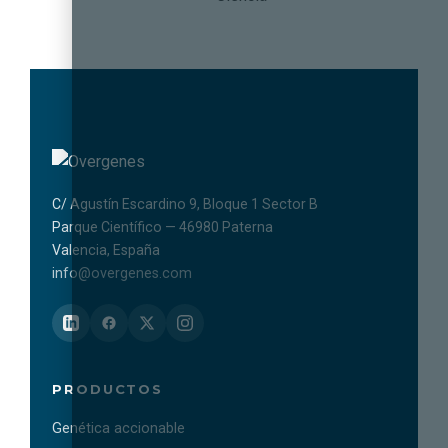
C/ Agustín Escardino 9, Bloque 1 Sector B
Parque Científico — 46980 Paterna
Valencia, España
info@overgenes.com
PRODUCTOS
Genética accionable