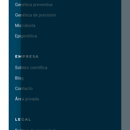
Genética preventiva
Genética de precisión
Microbiota
Epigenética
EMPRESA
Solidez científica
Blog
Contacto
Área privada
LEGAL