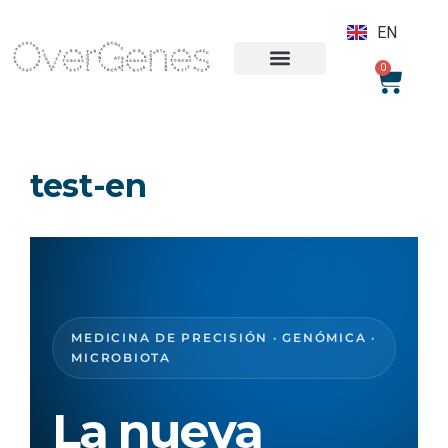
EN
PT
0
test-en
S
a
l
t
MEDICINA DE PRECISIÓN · GENÓMICA ·
a
MICROBIOTA
r
a
La nueva
l