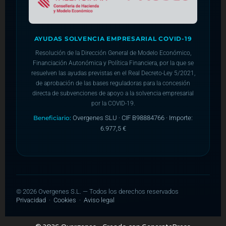
AYUDAS SOLVENCIA EMPRESARIAL COVID-19
Resolución de la Dirección General de Modelo Económico,
Financiación Autonómica y Política Financiera, por la que se
resuelven las ayudas previstas en el Real Decreto-Ley 5/2021,
de aprobación de las bases reguladoras para la concesión
directa de subvenciones de apoyo a la solvencia empresarial
por la COVID-19.
Beneficiario:
Overgenes SLU · CIF B98884766 · Importe:
6.977,5 €
©
2026
Overgenes S.L. — Todos los derechos reservados
Privacidad
·
Cookies
·
Aviso legal