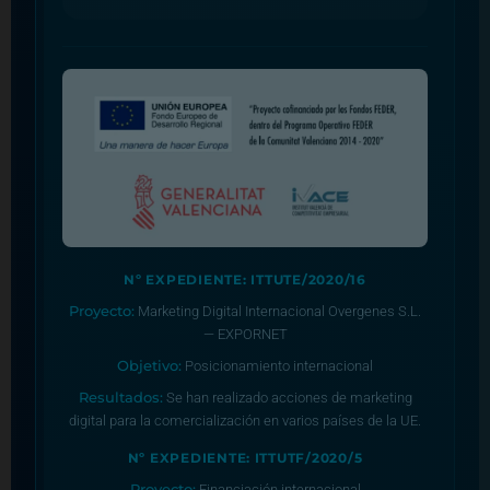
Nº EXPEDIENTE: ITTUTE/2020/16
Proyecto:
Marketing Digital Internacional Overgenes S.L.
— EXPORNET
Objetivo:
Posicionamiento internacional
Resultados:
Se han realizado acciones de marketing
digital para la comercialización en varios países de la UE.
Nº EXPEDIENTE: ITTUTF/2020/5
Proyecto:
Financiación internacional