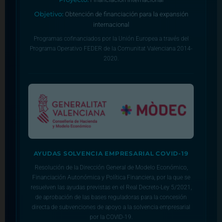
Objetivo:
Obtención de financiación para la expansión
internacional
Programas cofinanciados por la Unión Europea a través del
Programa Operativo FEDER de la Comunitat Valenciana 2014-
2020.
AYUDAS SOLVENCIA EMPRESARIAL COVID-19
Resolución de la Dirección General de Modelo Económico,
Financiación Autonómica y Política Financiera, por la que se
resuelven las ayudas previstas en el Real Decreto-Ley 5/2021,
de aprobación de las bases reguladoras para la concesión
directa de subvenciones de apoyo a la solvencia empresarial
por la COVID-19.