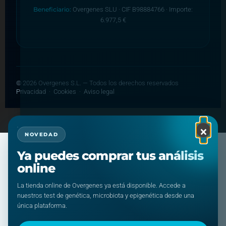
Beneficiario:
Overgenes SLU · CIF B98884766 · Importe:
6.977,5 €
©
2026
Overgenes S.L. — Todos los derechos reservados
Privacidad
·
Cookies
·
Aviso legal
© 2026 Overgenes
• Creado con
GeneratePress
×
NOVEDAD
Ya puedes comprar tus análisis
online
La tienda online de Overgenes ya está disponible. Accede a
nuestros test de genética, microbiota y epigenética desde una
única plataforma.