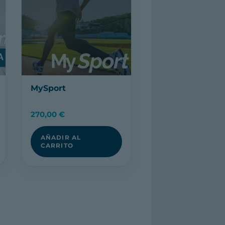
MySport
270,00
€
AÑADIR AL
CARRITO