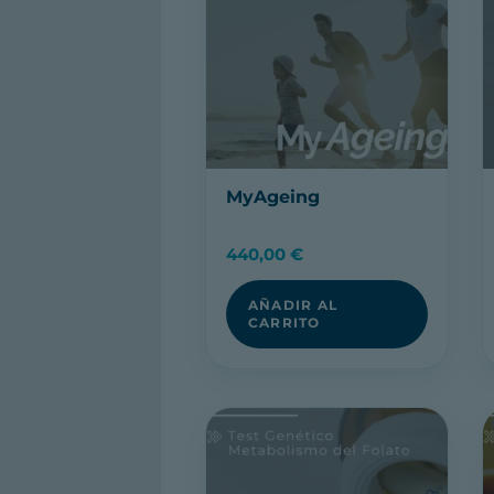
MyAgeing
440,00
€
AÑADIR AL
CARRITO