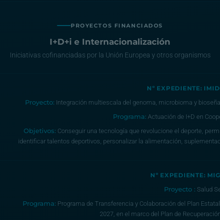
PROYECTOS FINANCIADOS
I+D+i e Internacionalización
Iniciativas cofinanciadas por la Unión Europea y otros organismos
Nº EXPEDIENTE: IMID
Proyecto:
Integración multiescala del genoma, microbioma y bioseñale
Programa:
Actuación de I+D en Coop
Objetivos:
Conseguir una tecnología que revolucione el deporte, permit
identificar talentos deportivos, personalizar la alimentación, suplemen
Nº EXPEDIENTE: MIG
Proyecto :
Salud Se
Programa:
Programa de Transferencia y Colaboración del Plan Estatal 
2027, en el marco del Plan de Recuperación