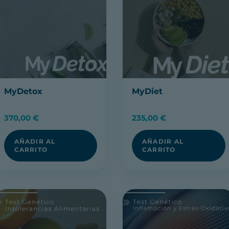
MyDetox
MyDiet
370,00
€
235,00
€
AÑADIR AL
AÑADIR AL
CARRITO
CARRITO