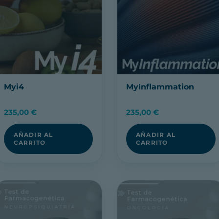
Myi4
MyInflammation
235,00
€
235,00
€
AÑADIR AL
AÑADIR AL
CARRITO
CARRITO